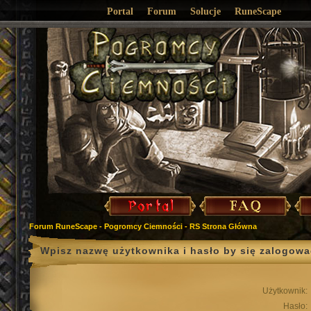
Portal
Forum
Solucje
RuneScape
Forum RuneScape - Pogromcy Ciemności - RS Strona Główna
Wpisz nazwę użytkownika i hasło by się zalogowa
Użytkownik:
Hasło: