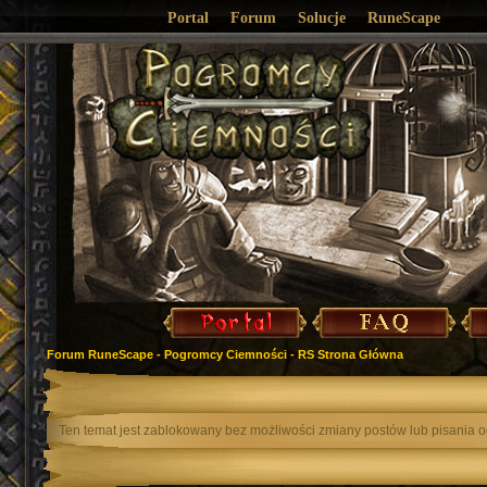
Portal
Forum
Solucje
RuneScape
Forum RuneScape - Pogromcy Ciemności - RS Strona Główna
Ten temat jest zablokowany bez możliwości zmiany postów lub pisania 