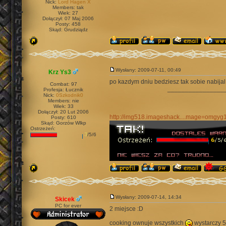
Nick:
Lord Hagen X
Members: tak
Wiek: 27
Dołączył: 07 Maj 2006
Posty: 458
Skąd: Grudziądz
Wysłany: 2009-07-11, 00:49
Krz Ys3
po kazdym dniu bedziesz tak sobie nabijal
Combat: 97
________________
Profesja: Łucznik
Nick:
0Szkodnik0
Members: nie
Wiek: 33
Dołączył: 20 Lut 2006
http://img518.imageshack....mage=omgyg
Posty: 610
Skąd: Gorzów Wlkp
Ostrzeżeń:
3
/5/6
Wysłany: 2009-07-14, 14:34
Skicek
PC for ever
2 miejsce :D
cooking ownuje wszystkich
wystarczy 5