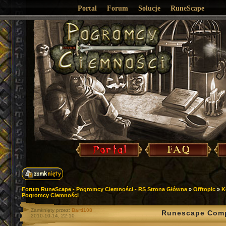
Portal
Forum
Solucje
RuneScape
Forum RuneScape - Pogromcy Ciemności - RS Strona Główna
»
Offtopic
»
K
Pogromcy Ciemności
Zamknięty przez:
Barti108
Runescape Compe
2010-10-14, 22:10