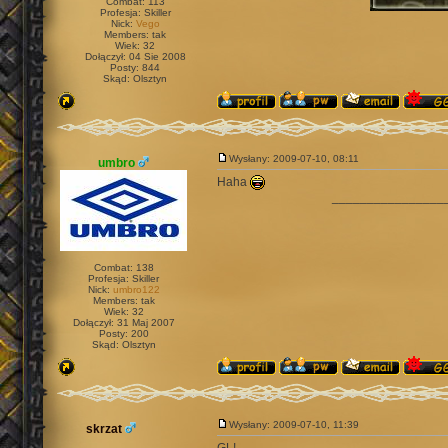
Combat: 113
Profesja: Skiller
Nick:
Vego
Members: tak
Wiek: 32
Dołączył: 04 Sie 2008
Posty: 844
Skąd: Olsztyn
Wysłany: 2009-07-10, 08:11
umbro
Haha
________________
Combat: 138
Profesja: Skiller
Nick:
umbro122
Members: tak
Wiek: 32
Dołączył: 31 Maj 2007
Posty: 200
Skąd: Olsztyn
Wysłany: 2009-07-10, 11:39
skrzat