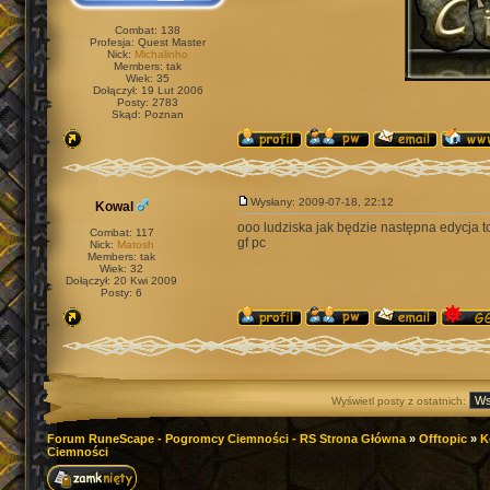
Combat: 138
Profesja: Quest Master
Nick:
Michalinho
Members: tak
Wiek: 35
Dołączył: 19 Lut 2006
Posty: 2783
Skąd: Poznan
Wysłany: 2009-07-18, 22:12
Kowal
ooo ludziska jak będzie następna edycja t
Combat: 117
gf pc
Nick:
Matosh
Members: tak
Wiek: 32
Dołączył: 20 Kwi 2009
Posty: 6
Wyświetl posty z ostatnich:
Forum RuneScape - Pogromcy Ciemności - RS Strona Główna
»
Offtopic
»
K
Ciemności