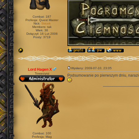
Combat: 187
Profesja: Quest Master
Nick:
Skicek
Members: tak
Wiek: 36
Dołączył: 16 Lut 2006
Posty: 3719
Wysłany: 2009-07-10, 23:05
Lord Hagen X
Towarzysz
Podsumowanie po pierwszym dniu, narazie
________________
Combat: 100
Profesja: Mag