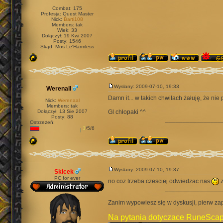
Combat: 175
Profesja: Quest Master
Nick:
Barti108
Members: tak
Wiek: 33
Dołączył: 19 Kwi 2007
Posty: 1546
Skąd: Mos Le'Harmless
Wysłany: 2009-07-10, 19:33
Werenall
Damn it... w takich chwilach żałuję, że ni
Nick:
Werenaal
Members: tak
Dołączył: 13 Sie 2007
Gl chłopaki ^^
Posty: 88
________________
Ostrzeżeń:
1
/5/6
Wysłany: 2009-07-10, 19:37
Skicek
PC for ever
no coz trzeba czesciej odwiedzac nas
z
________________
Zanim wypowiesz się w dyskusji, pierw za
Na pytania dotyczace RuneScap