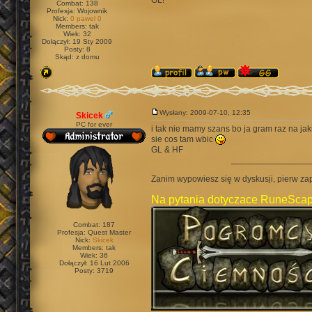
GL!
Combat: 138
Profesja: Wojownik
Nick:
0 pawel 0
Members: tak
Wiek: 32
Dołączył: 19 Sty 2009
Posty: 8
Skąd: z domu
Wysłany: 2009-07-10, 12:35
Skicek
PC for ever
i tak nie mamy szans bo ja gram raz na jaki
sie cos tam wbic
GL & HF
________________
Zanim wypowiesz się w dyskusji, pierw za
Na pytania dotyczace RuneScap
Combat: 187
Profesja: Quest Master
Nick:
Skicek
Members: tak
Wiek: 36
Dołączył: 16 Lut 2006
Posty: 3719