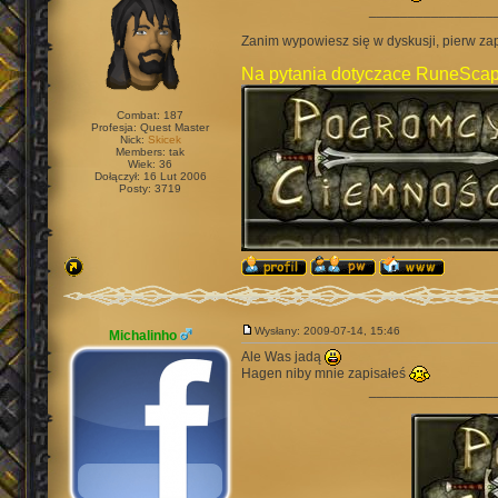
________________
Zanim wypowiesz się w dyskusji, pierw za
Na pytania dotyczace RuneScap
Combat: 187
Profesja: Quest Master
Nick:
Skicek
Members: tak
Wiek: 36
Dołączył: 16 Lut 2006
Posty: 3719
Wysłany: 2009-07-14, 15:46
Michalinho
Ale Was jadą
Hagen niby mnie zapisałeś
________________