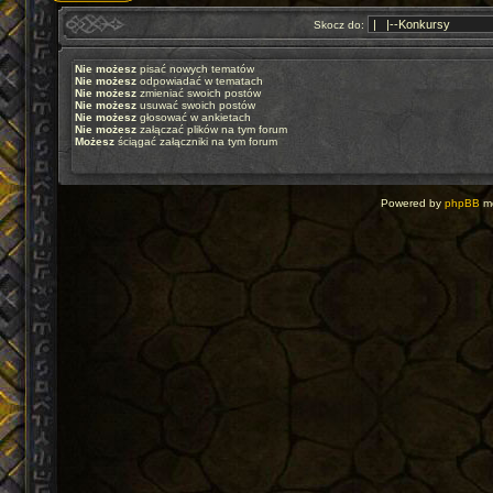
Skocz do:
Nie możesz
pisać nowych tematów
Nie możesz
odpowiadać w tematach
Nie możesz
zmieniać swoich postów
Nie możesz
usuwać swoich postów
Nie możesz
głosować w ankietach
Nie możesz
załączać plików na tym forum
Możesz
ściągać załączniki na tym forum
Powered by
phpBB
mo