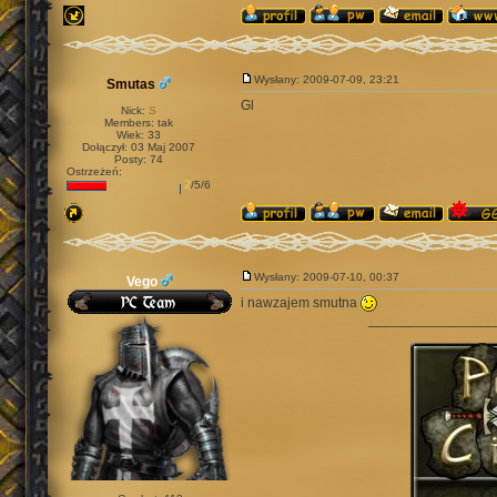
Wysłany: 2009-07-09, 23:21
Smutas
Gl
Nick:
S
Members: tak
Wiek: 33
Dołączył: 03 Maj 2007
Posty: 74
Ostrzeżeń:
2
/5/6
Wysłany: 2009-07-10, 00:37
Vego
i nawzajem smutna
________________