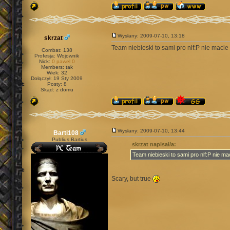
Wysłany: 2009-07-10, 13:18
skrzat
Team niebieski to sami pro nlf:P nie macie 
Combat: 138
Profesja: Wojownik
Nick:
0 pawel 0
Members: tak
Wiek: 32
Dołączył: 19 Sty 2009
Posty: 8
Skąd: z domu
Wysłany: 2009-07-10, 13:44
Barti108
Publius Bartius
skrzat napisał/a:
Team niebieski to sami pro nlf:P nie ma
Scary, but true