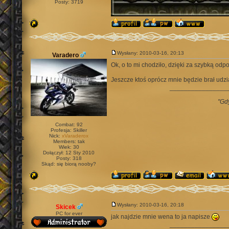
Posty: 3719
Wysłany: 2010-03-16, 20:13
Varadero
Ok, o to mi chodziło, dzięki za szybką od
Jeszcze ktoś oprócz mnie będzie brał udzi
________________
"Gd
Combat: 92
Profesja: Skiller
Nick:
xVaraderox
Members: tak
Wiek: 30
Dołączył: 12 Sty 2010
Posty: 318
Skąd: się biorą nooby?
Wysłany: 2010-03-16, 20:18
Skicek
PC for ever
jak najdzie mnie wena to ja napisze
________________