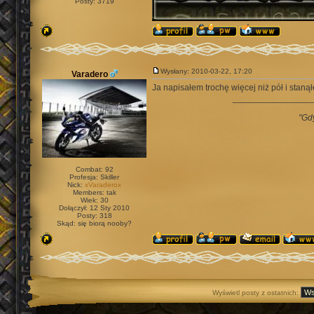
Posty: 3719
Wysłany: 2010-03-22, 17:20
Varadero
Ja napisałem trochę więcej niż pół i stan
________________
"Gd
Combat: 92
Profesja: Skiller
Nick:
xVaraderox
Members: tak
Wiek: 30
Dołączył: 12 Sty 2010
Posty: 318
Skąd: się biorą nooby?
Wyświetl posty z ostatnich: