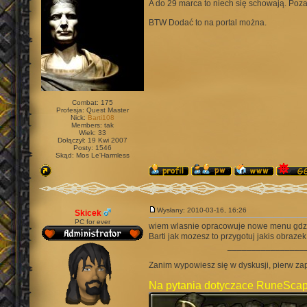
A do 29 marca to niech się schowają. Poza
BTW Dodać to na portal można.
Combat: 175
Profesja: Quest Master
Nick:
Barti108
Members: tak
Wiek: 33
Dołączył: 19 Kwi 2007
Posty: 1546
Skąd: Mos Le'Harmless
Wysłany: 2010-03-16, 16:26
Skicek
PC for ever
wiem wlasnie opracowuje nowe menu gdzi
Barti jak mozesz to przygotuj jakis obraze
________________
Zanim wypowiesz się w dyskusji, pierw za
Na pytania dotyczace RuneScap