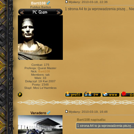
Wysłany: 2010-03-18, 22:36
Barti108
Publius Bartius
1 strona A4 to ja wprowadzenia piszę... Ni
Combat: 175
Profesja: Quest Master
Nick:
Barti108
Members: tak
Wiek: 33
Dołączył: 19 Kwi 2007
Posty: 1546
Skąd: Mos Le'Harmless
Wysłany: 2010-03-19, 16:46
Varadero
Barti108 napisał/a:
1 strona A4 to ja wprowadzenia piszę..