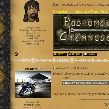
Zanim wypowiesz się w dyskusji, pierw za
Na pytania dotyczace RuneScap
Combat: 187
Profesja: Quest Master
Nick:
Skicek
Members: tak
Wiek: 36
Dołączył: 16 Lut 2006
Posty: 3719
Wysłany: 2010-03-18, 20:14
Varadero
Skicek
, tak teraz sobie czytam i zauważył
Cytat:
opisz ją
w nie więcej niż 400 słowach.
Czyli nie piszemy co chcemy tylko trzeba
________________
Combat: 92
"Gd
Profesja: Skiller
Nick:
xVaraderox