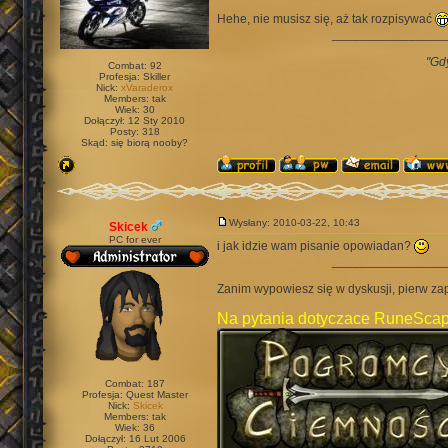
Hehe, nie musisz się, aż tak rozpisywać
________________
"Gd
Combat: 92
Profesja: Skiller
Nick:
xVaraderox
Members: tak
Wiek: 30
Dołączył: 12 Sty 2010
Posty: 318
Skąd: się biorą nooby?
Wysłany: 2010-03-22, 10:43
Skicek
PC for ever
i jak idzie wam pisanie opowiadan?
________________
Zanim wypowiesz się w dyskusji, pierw za
Na pytania dotyczace RuneScap
Combat: 187
Profesja: Quest Master
Nick:
Skicek
Members: tak
Wiek: 36
Dołączył: 16 Lut 2006