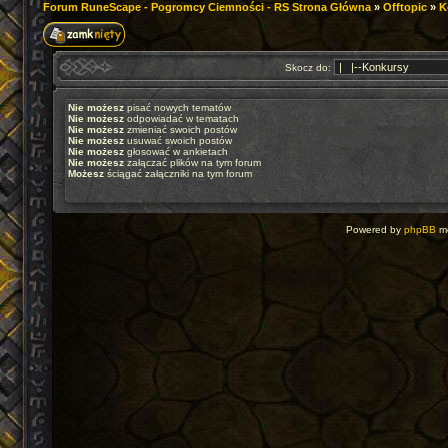
Forum RuneScape - Pogromcy Ciemności - RS Strona Główna
»
Offtopic
»
K
Skocz do:
Nie możesz
pisać nowych tematów
Nie możesz
odpowiadać w tematach
Nie możesz
zmieniać swoich postów
Nie możesz
usuwać swoich postów
Nie możesz
głosować w ankietach
Nie możesz
załączać plików na tym forum
Możesz
ściągać załączniki na tym forum
Powered by
phpBB
mo