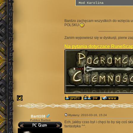
Mod Karolina
Bardzo zachęcam wszystkich do wzięcia ud
POLSKU
________________
Zanim wypowiesz się w dyskusji, pierw za
Na pytania dotyczace RuneScap
Wysłany: 2010-03-16, 15:24
Barti108
Publius Bartius
Ech, jakby czas był i chęci to by się coś s
fantastyka ^^.