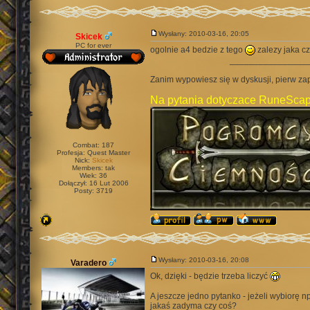
Wysłany: 2010-03-16, 20:05
Skicek
PC for ever
ogolnie a4 bedzie z tego
zalezy jaka c
________________
Zanim wypowiesz się w dyskusji, pierw za
Na pytania dotyczace RuneScap
Combat: 187
Profesja: Quest Master
Nick:
Skicek
Members: tak
Wiek: 36
Dołączył: 16 Lut 2006
Posty: 3719
Wysłany: 2010-03-16, 20:08
Varadero
Ok, dzięki - będzie trzeba liczyć
A jeszcze jedno pytanko - jeżeli wybiorę n
jakaś zadyma czy coś?