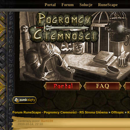
Portal
Forum
Solucje
RuneScape
Forum RuneScape - Pogromcy Ciemności - RS Strona Główna
»
Offtopic
»
K
Zamknięty przez:
Barti108
2010-10-14, 22:10