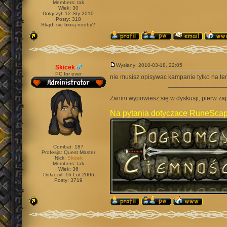
Members: tak
Wiek: 30
Dołączył: 12 Sty 2010
Posty: 318
Skąd: się biorą nooby?
Wysłany: 2010-03-18, 22:05
Skicek
PC for ever
nie musisz opisywac kampanie tylko na te
________________
Zanim wypowiesz się w dyskusji, pierw za
Na pytania dotyczace RuneScap
Combat: 187
Profesja: Quest Master
Nick:
Skicek
Members: tak
Wiek: 36
Dołączył: 16 Lut 2006
Posty: 3719