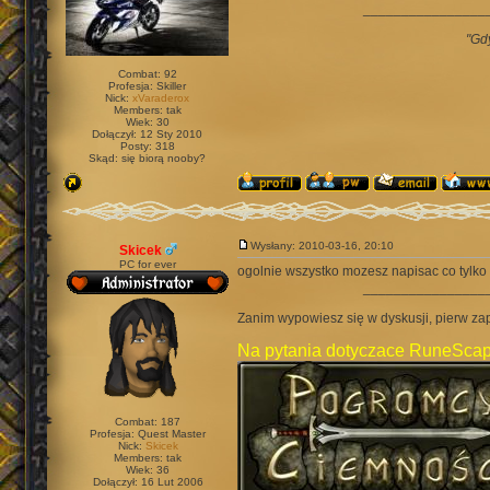
________________
"Gd
Combat: 92
Profesja: Skiller
Nick:
xVaraderox
Members: tak
Wiek: 30
Dołączył: 12 Sty 2010
Posty: 318
Skąd: się biorą nooby?
Wysłany: 2010-03-16, 20:10
Skicek
PC for ever
ogolnie wszystko mozesz napisac co tylko
________________
Zanim wypowiesz się w dyskusji, pierw za
Na pytania dotyczace RuneScap
Combat: 187
Profesja: Quest Master
Nick:
Skicek
Members: tak
Wiek: 36
Dołączył: 16 Lut 2006