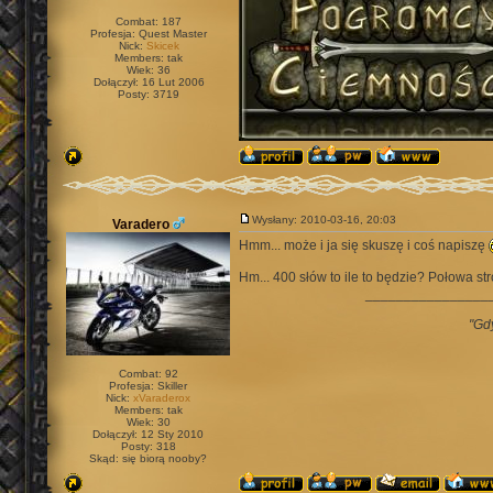
Combat: 187
Profesja: Quest Master
Nick:
Skicek
Members: tak
Wiek: 36
Dołączył: 16 Lut 2006
Posty: 3719
Wysłany: 2010-03-16, 20:03
Varadero
Hmm... może i ja się skuszę i coś napiszę
Hm... 400 słów to ile to będzie? Połowa s
________________
"Gd
Combat: 92
Profesja: Skiller
Nick:
xVaraderox
Members: tak
Wiek: 30
Dołączył: 12 Sty 2010
Posty: 318
Skąd: się biorą nooby?