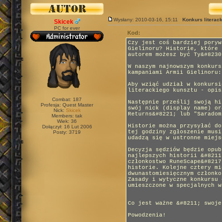
Wysłany: 2010-03-16, 15:11
Konkurs literack
Skicek
PC for ever
Kod:
Czy jest coś bardziej poryw
Gielinoru? Historie, które 
autorem możesz być Ty&#8230
W naszym najnowszym konkurs
kampaniami Armii Gielinoru:
Aby wziąć udział w konkursi
literackiego kunsztu - opis
Combat: 187
Następnie prześlij swoją h
Profesja: Quest Master
swój nick (display name) or
Nick:
Skicek
Returns&#8221; lub "Saradom
Members: tak
Wiek: 36
Historie można przysyłać do
Dołączył: 16 Lut 2006
tej godziny zgłoszenie musi
Posty: 3719
udadzą się w ustronne miejs
Decyzja sędziów będzie opub
najlepszych historii &#8211
członkostwo RuneScape&#8217
historie. Kolejne cztery mi
dwunastomiesięcznym członko
Zasady i wytyczne konkursu 
umieszczone w specjalnych w
Co jest ważne &#8211; swoje
Powodzenia!