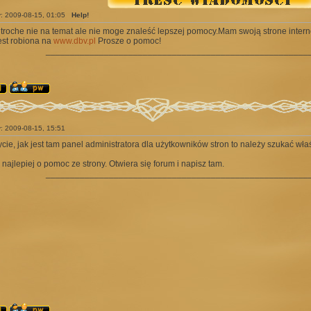
y: 2009-08-15, 01:05
Help!
troche nie na temat ale nie moge znaleść lepszej pomocy.Mam swoją strone intern
est robiona na
www.dbv.pl
Prosze o pomoc!
______________________________________________________
y: 2009-08-15, 15:51
cie, jak jest tam panel administratora dla użytkowników stron to należy szukać wła
 najlepiej o pomoc ze strony. Otwiera się forum i napisz tam.
______________________________________________________