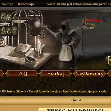
Solucje
RuneScape
Nasza strona jest rekomendowana przez J
Rejestracja
Zaloguj
Grupy
- RS Strona Główna
»
Zespół Administracyjny
»
Pytania do zarządzających
»
Help!
Help!