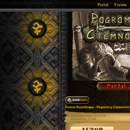
Portal
Forum
Forum RuneScape - Pogromcy Ciemności 
Zamknięty przez:
Barti108
2010-10-14, 22:09