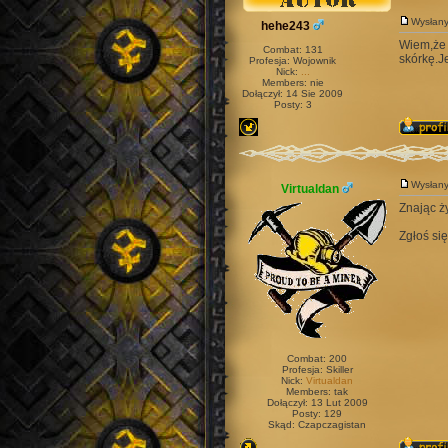
Wysłan
hehe243
Wiem,że 
Combat: 131
skórkę.J
Profesja: Wojownik
Nick:
...
Members: nie
Dołączył: 14 Sie 2009
Posty: 3
Wysłan
Virtualdan
Znając ży
Zgłoś się
Combat: 200
Profesja: Skiller
Nick:
Virtualdan
Members: tak
Dołączył: 13 Lut 2009
Posty: 129
Skąd: Czapczagistan