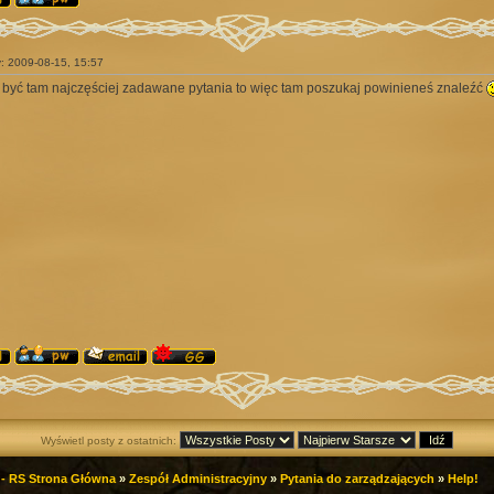
y: 2009-08-15, 15:57
być tam najczęściej zadawane pytania to więc tam poszukaj powinieneś znaleźć
Wyświetl posty z ostatnich:
- RS Strona Główna
»
Zespół Administracyjny
»
Pytania do zarządzających
»
Help!