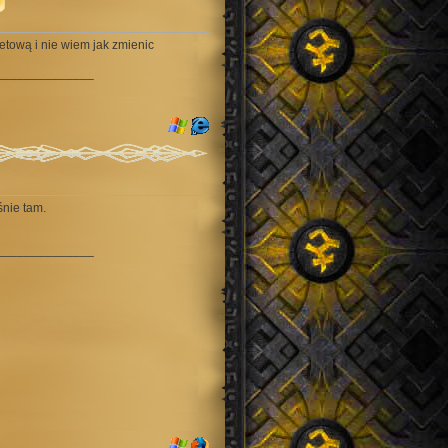
etową i nie wiem jak zmienic
______________
śnie tam.
______________