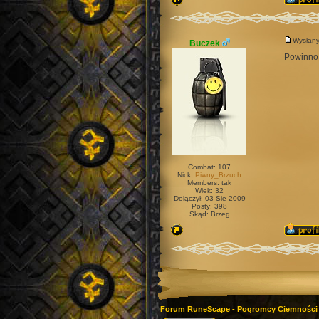
Wysłan
Buczek
Powinno 
Combat: 107
Nick:
Piwny_Brzuch
Members: tak
Wiek: 32
Dołączył: 03 Sie 2009
Posty: 398
Skąd: Brzeg
Forum RuneScape - Pogromcy Ciemności 